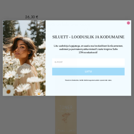
26,30
€
Meigieemaldusõli on kaks ühes toode,
mis eemaldab kogu meigi samal ajal
nahka niisutades. Kokkupuutel...
SILUETT - LOODUSLIK JA KODUMAINE
Liitu uudiskirja lugejatega, et saada osa looduslikest ilunõuannetest,
uudistest ja parimatest pakkumistest! Lisaks kingime Sulle
15% sooduskoodi!
LIITU
*Kood on ühekordne, kehtib täishinnaga teenustele e-poest ette ostes.