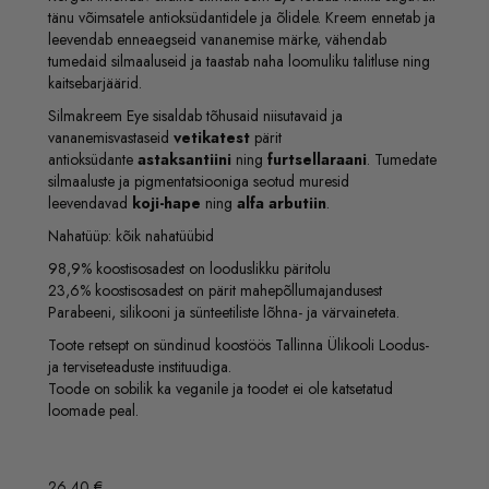
tänu võimsatele antioksüdantidele ja õlidele. Kreem ennetab ja
leevendab enneaegseid vananemise märke, vähendab
tumedaid silmaaluseid ja taastab naha loomuliku talitluse ning
kaitsebarjäärid.
Silmakreem Eye sisaldab tõhusaid niisutavaid ja
vananemisvastaseid
vetikatest
pärit
antioksüdante
astaksantiini
ning
furtsellaraani
. Tumedate
silmaaluste ja pigmentatsiooniga seotud muresid
leevendavad
koji-hape
ning
alfa arbutiin
.
Nahatüüp: kõik nahatüübid
98,9% koostisosadest on looduslikku päritolu
23,6% koostisosadest on pärit mahepõllumajandusest
Parabeeni, silikooni ja sünteetiliste lõhna- ja värvaineteta.
Toote retsept on sündinud koostöös Tallinna Ülikooli Loodus-
ja terviseteaduste instituudiga.
Toode on sobilik ka veganile ja toodet ei ole katsetatud
loomade peal.
26,40
€