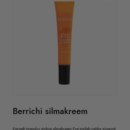
Berrichi silmakreem
Kergelt imenduv siidine silmakreem Eye toidab nahka sügavuti