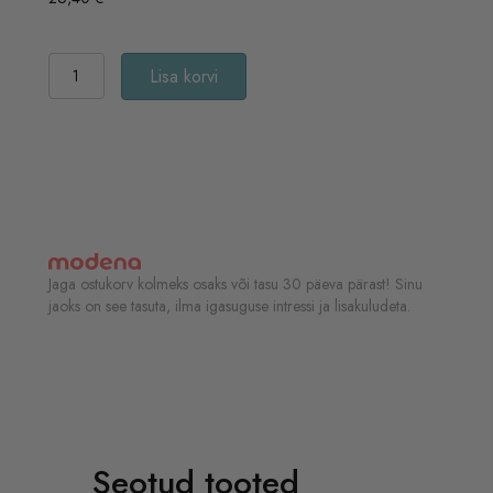
Berrichi
Lisa korvi
silmakreem
kogus
Jaga ostukorv kolmeks osaks või tasu 30 päeva pärast! Sinu
jaoks on see tasuta, ilma igasuguse intressi ja lisakuludeta.
Seotud tooted