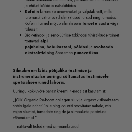
ja ehitust kõikides nahakihtides.
Kofeiin
kiirendab ainevahetust ja väljutab vett, mille
tulemusel vähenevad silmaalused tursed ning tumedus.
Kofeiini toimel mõjub silmakreem
tursete vastu
väga
tõhusalt.
Bio-retinooli ja senolüütilise tokkroosi tüvirakkude toimet
toetavad
alpi
pajuheina
,
hobukastani
,
põldosi
ja
avokaado
ekstraktid
ning Saaremaa
punavetikas
.
Silmakreem läbis põhjaliku testimise ja
instrumentaalse uuringu sõltumatus testimisele
spetsialiseerunud laboris.
Uuringu kokkuvõte pärast kreemi 4-nädalast kasutamist:
„JOIK Organic Re-boost collagen siluv ja kirgastav silmakreem
sobib igale nahatüübile ning on eriti soovitatav nahale, mis
vajab silumist, tumedate ringide ja silmaaluste paistetuse
vähendamist.“
– nähtavalt heledamad silmaümbrused