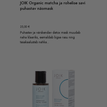
JOIK Organic matcha ja rohelise savi
puhastav näomask
25,00
€
Puhastav ja värskendav detox mask muudab
naha klaariks, eemaldab liigse rasu ning
tasakaalustab nahka...