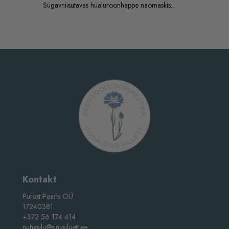
Sügavniisutavas hüaluroonhappe näomaskis...
Kontakt
Purest Pearls OÜ
17240381
+372 56 174 414
puhasilu@sinusiluett.ee