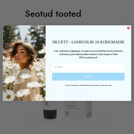
Seotud tooted
SILUETT - LOODUSLIK JA KODUMAINE
Liitu uudiskirja lugejatega, et saada osa looduslikest ilunõuannetest,
uudistest ja parimatest pakkumistest! Lisaks kingime Sulle
15% sooduskoodi!
LIITU
*Kood on ühekordne, kehtib täishinnaga teenustele e-poest ette ostes.