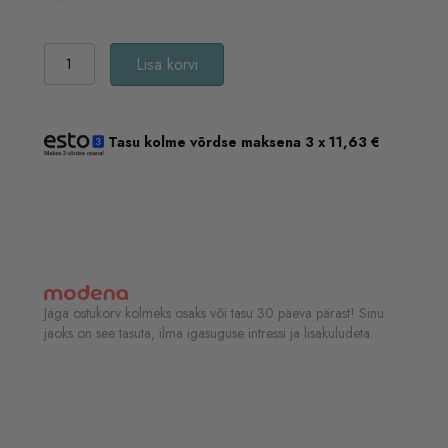
JOIK
Lisa korvi
Organic
Re-
Boost
Collagen
Tasu kolme võrdse maksena 3 x
11,63
€
Siluv
ja
kirgastav
silmakreem
15
ml
kogus
Jaga ostukorv kolmeks osaks või tasu 30 päeva pärast! Sinu
jaoks on see tasuta, ilma igasuguse intressi ja lisakuludeta.