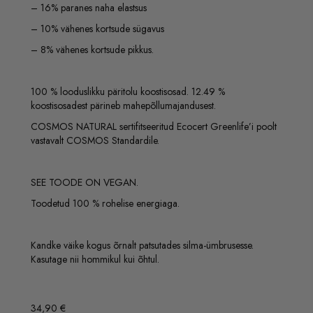
– 16% paranes naha elastsus
– 10% vähenes kortsude sügavus
– 8% vähenes kortsude pikkus.
100 % looduslikku päritolu koostisosad. 12.49 %
koostisosadest pärineb mahepõllumajandusest.
COSMOS NATURAL sertifitseeritud Ecocert Greenlife’i poolt
vastavalt COSMOS Standardile.
SEE TOODE ON VEGAN.
Toodetud 100 % rohelise energiaga.
Kandke väike kogus õrnalt patsutades silma-ümbrusesse.
Kasutage nii hommikul kui õhtul.
34,90
€