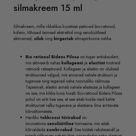
silmakreem 15 ml
Silmakreem, mille rikkalikus koostises peituvad bio-retinool,
kofeiin, tõhusad taimsed ekstraktid ning senolüütilised
aktiivained,
silub
ning
kirgastab
silmapiirkonna nahka.
Bio retinool Bidens Pilosa
on tugev antioksüdant,
mis aktiveerib nahas
kollageeni
ja
elastiini
tootvaid
retinoidi retseptoreid. Kollageen ja elastiin on olulised
struktuursed valgud, mis annavad nahale struktuuri ja
tugevuse ning tagavad naha noorusliku välimuse.
Täpsemalt, elastiin annab nahale elastsuse ja kollageen
on see, mis kõike koos hoiab. Bio-retinool Bidens Pilosa
puhul on eriti hea see, et see aitab hoida neid kahte
struktuurset valku tugevana ja elastsena ilma ärritavate
kõrvaltoimeteta.
Hariliku
tokkroosi tüvirakud
on
innovatiivne
senolüütiline
toimeaine, mis aitab
kõrvaldada
zombi-rakud
. See töötab rakutasandil ja
toimib sõltumata nahatüübist, parandades naha elastsust