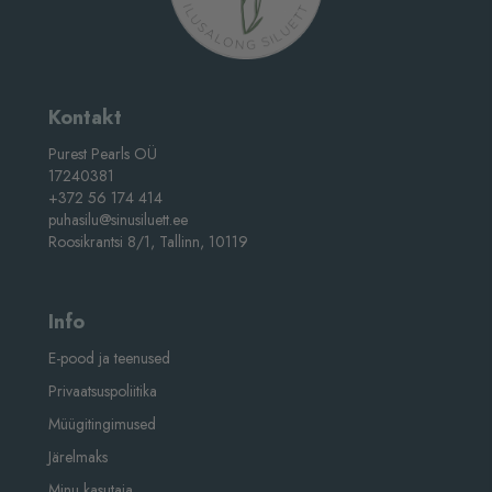
Kontakt
Purest Pearls OÜ
17240381
+372 56 174 414
puhasilu@sinusiluett.ee
Roosikrantsi 8/1, Tallinn, 10119
Info
E-pood ja teenused
Privaatsuspoliitika
Müügitingimused
Järelmaks
Minu kasutaja