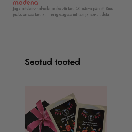
Jaga ostukorv kolmeks osaks või tasu 30 päeva pärast! Sinu
jaoks on see tasuta, ilma igasuguse intressi ja lisakuludeta.
Seotud tooted