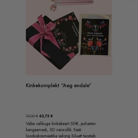
Kinkekomplekt “Aeg endale”
Algne
Praegune
75,00
€
63,75
€
hind
hind
Vaba valikuga kinkekaart 50€, puhastav
oli:
on:
kangasmask, 3D näorullik. Eesti
75,00 €.
63,75 €.
looduskosmeetika salong Siluett teostab