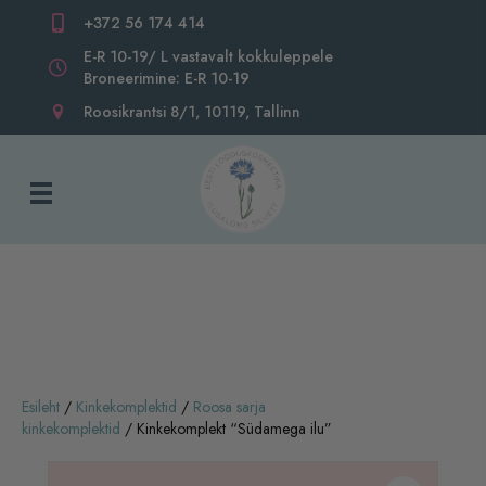
+372 56 174 414
E-R 10-19/ L vastavalt kokkuleppele
Broneerimine: E-R 10-19
Roosikrantsi 8/1, 10119, Tallinn
Esileht
/
Kinkekomplektid
/
Roosa sarja
kinkekomplektid
/ Kinkekomplekt “Südamega ilu”