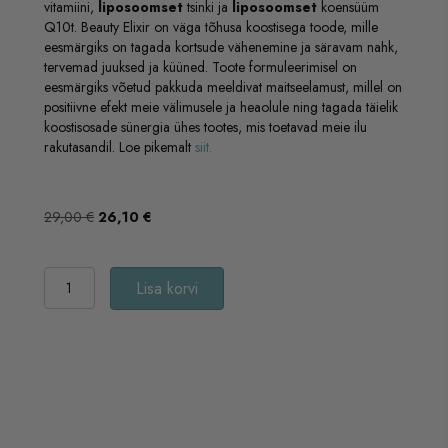
vitamiini,
liposoomset
tsinki ja
liposoomset
koensüüm
Q10t. Beauty Elixir on väga tõhusa koostisega toode, mille
eesmärgiks on tagada kortsude vähenemine ja säravam nahk,
tervemad juuksed ja küüned. Toote formuleerimisel on
eesmärgiks võetud pakkuda meeldivat maitseelamust, millel on
positiivne efekt meie välimusele ja heaolule ning tagada täielik
koostisosade sünergia ühes tootes, mis toetavad meie ilu
rakutasandil. Loe pikemalt
siit.
Algne
Praegune
29,00
€
26,10
€
hind
hind
oli:
on:
Kinkekomplekt
29,00 €.
26,10 €.
Lisa korvi
"Südamega
ilu"
kogus