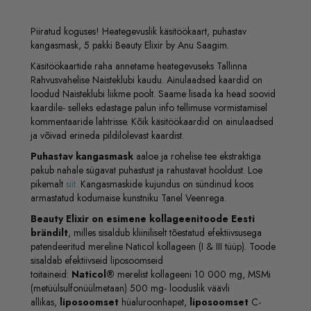
Piiratud koguses! Heategevuslik käsitöökaart, puhastav
kangasmask, 5 pakki Beauty Elixir by Anu Saagim.
Käsitöökaartide raha annetame heategevuseks Tallinna
Rahvusvahelise Naisteklubi kaudu. Ainulaadsed kaardid on
loodud Naisteklubi liikme poolt. Saame lisada ka head soovid
kaardile- selleks edastage palun info tellimuse vormistamisel
kommentaaride lahtrisse. Kõik käsitöökaardid on ainulaadsed
ja võivad erineda pildilolevast kaardist.
Puhastav kangasmask
aaloe ja rohelise tee ekstraktiga
pakub nahale sügavat puhastust ja rahustavat hooldust. Loe
pikemalt
siit.
Kangasmaskide kujundus on sündinud koos
armastatud kodumaise kunstniku Tanel Veenrega.
Beauty Elixir on esimene kollageenitoode Eesti
brändilt
, milles sisaldub kliiniliselt tõestatud efektiivsusega
patendeeritud mereline Naticol kollageen (I & III tüüp). Toode
sisaldab efektiivseid liposoomseid
toitaineid:
Naticol®
merelist kollageeni 10 000 mg, MSMi
(metüülsulfonüülmetaan) 500 mg- looduslik väävli
allikas,
liposoomset
hüaluroonhapet,
liposoomset
C-