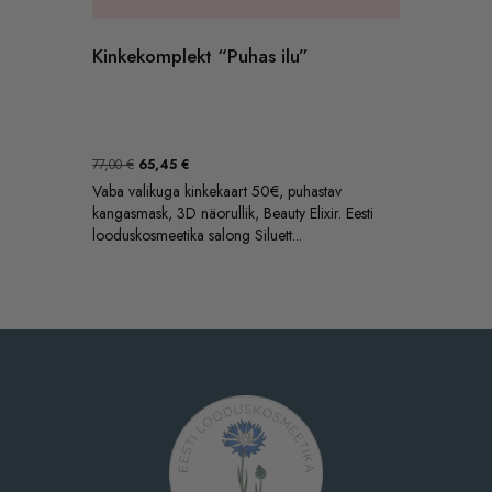
Kinkekomplekt “Puhas ilu”
Algne
Praegune
77,00
€
65,45
€
hind
hind
Vaba valikuga kinkekaart 50€, puhastav
oli:
on:
kangasmask, 3D näorullik, Beauty Elixir. Eesti
77,00 €.
65,45 €.
looduskosmeetika salong Siluett...