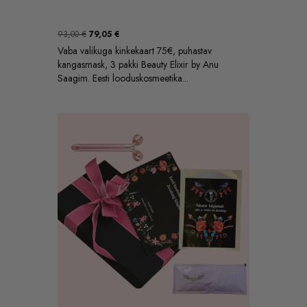
Algne
Praegune
93,00
€
79,05
€
hind
hind
Vaba valikuga kinkekaart 75€, puhastav
oli:
on:
kangasmask, 3 pakki Beauty Elixir by Anu
93,00 €.
79,05 €.
Saagim. Eesti looduskosmeetika...