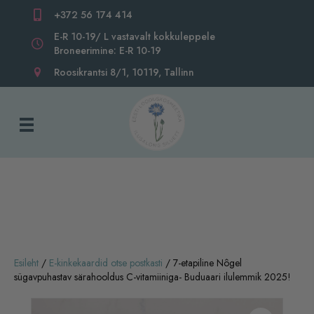
+372 56 174 414
E-R 10-19/ L vastavalt kokkuleppele
Broneerimine: E-R 10-19
Roosikrantsi 8/1, 10119, Tallinn
Esileht
/
E-kinkekaardid otse postkasti
/ 7-etapiline Nôgel
sügavpuhastav särahooldus C-vitamiiniga- Buduaari ilulemmik 2025!