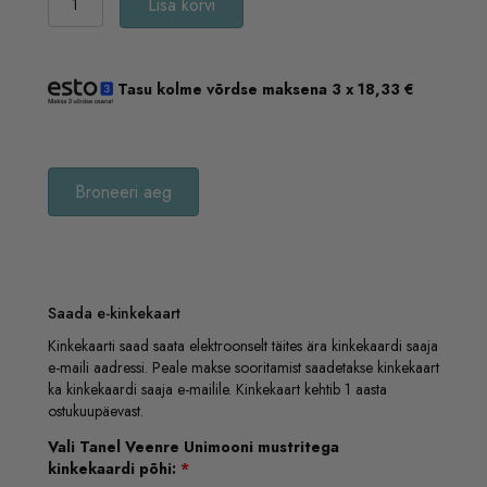
Lisa korvi
etapiline
Nôgel
sügavpuhastav
särahooldus
Tasu kolme võrdse maksena 3 x
18,33
€
C-
vitamiiniga-
Buduaari
ilulemmik
2025!
Broneeri aeg
kogus
Saada e-kinkekaart
Kinkekaarti saad saata elektroonselt täites ära kinkekaardi saaja
e-maili aadressi. Peale makse sooritamist saadetakse kinkekaart
ka kinkekaardi saaja e-mailile. Kinkekaart kehtib 1 aasta
ostukuupäevast.
Vali Tanel Veenre Unimooni mustritega
kinkekaardi põhi:
*