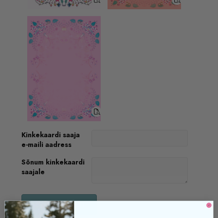
Kinkekaardi saaja
e-maili aadress
Sõnum kinkekaardi
saajale
Osta kinkekaart