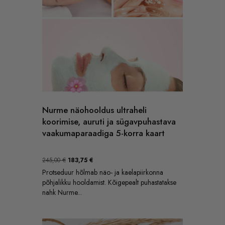
Nurme näohooldus ultraheli
koorimise, auruti ja sügavpuhastava
vaakumaparaadiga 5-korra kaart
Algne
Praegune
245,00
€
183,75
€
hind
hind
Protseduur hõlmab näo- ja kaelapiirkonna
oli:
on:
põhjalikku hooldamist. Kõigepealt puhastatakse
245,00 €.
183,75 €.
nahk Nurme...