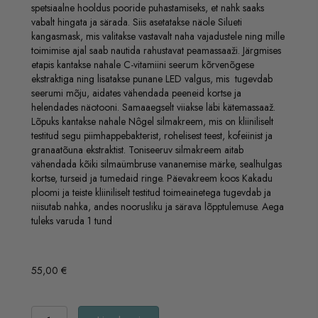
spetsiaalne hooldus pooride puhastamiseks, et nahk saaks
vabalt hingata ja särada. Siis asetatakse näole Silueti
kangasmask, mis valitakse vastavalt naha vajadustele ning mille
toimimise ajal saab nautida rahustavat peamassaaži. Järgmises
etapis kantakse nahale C-vitamiini seerum kõrvenõgese
ekstraktiga ning lisatakse punane LED valgus, mis tugevdab
seerumi mõju, aidates vähendada peeneid kortse ja
helendades näotooni. Samaaegselt viiakse läbi kätemassaaž.
Lõpuks kantakse nahale Nôgel silmakreem, mis on kliiniliselt
testitud segu piimhappebakterist, rohelisest teest, kofeiinist ja
granaatõuna ekstraktist. Toniseeruv silmakreem aitab
vähendada kõiki silmaümbruse vananemise märke, sealhulgas
kortse, turseid ja tumedaid ringe. Päevakreem koos Kakadu
ploomi ja teiste kliiniliselt testitud toimeainetega tugevdab ja
niisutab nahka, andes noorusliku ja särava lõpptulemuse. Aega
tuleks varuda 1 tund
55,00
€
7-