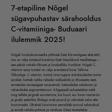
7-etapiline Nôgel
sügavpuhastav särahooldus
C-vitamiiniga- Buduaari
ilulemmik 2025!
Nôgeli looduskosmeetika põhineb Eesti kõrvenõgese ekstraktil,
mis on välja töötatud koostöös Eesti Maaülikooli teadlastega –
see pakub nahale tõhusat ja looduslikku hooldust. Nôgeli C-
vitamiini sarja tooted on välja arendatud koos Tallinna
Ülikooliga. C-vitamiin, tuntud oma tugeva antioksüdantse toime
poolest, kaitseb nahka vabade radikaalide ja õhusaaste eest,
ennetades enneaegset vananemist, helendades nahatooni ja
vähendades pigmentatsiooni. Kõigepealt puhastatakse nahk
ning sellele järgneb aurutamine, kus kuum aur koos rosmariini
ja greibi eeterlike õlidega avab poorid ja valmistab naha ette
koorimiseks. Ultraheli koorimine eemaldab surnud naharakud
ja annab nahale puhtuse ja värskuse. Edasi teostatakse