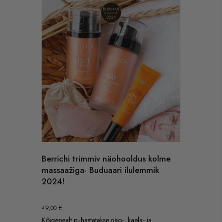
Berrichi trimmiv näohooldus kolme
massaažiga- Buduaari ilulemmik
2024!
49,00
€
Kõigepealt puhastatakse näo-, kaela- ja